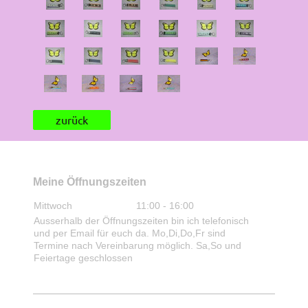
zurück
Meine Öffnungszeiten
Mittwoch
11:00
-
16:00
Ausserhalb der Öffnungszeiten bin ich telefonisch
und per Email für euch da. Mo,Di,Do,Fr sind
Termine nach Vereinbarung möglich. Sa,So und
Feiertage geschlossen